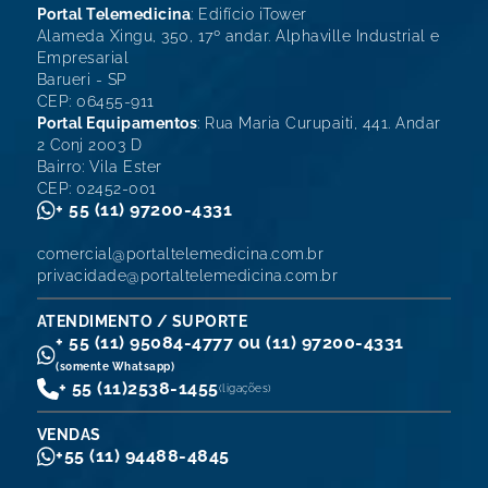
Portal Telemedicina
: Edifício iTower
Alameda Xingu, 350, 17º andar. Alphaville Industrial e
Empresarial
Barueri - SP
CEP: 06455-911
Portal Equipamentos
: Rua Maria Curupaiti, 441. Andar
2 Conj 2003 D
Bairro: Vila Ester
CEP: 02452-001
+ 55 (11) 97200-4331
comercial@portaltelemedicina.com.br
privacidade@portaltelemedicina.com.br
ATENDIMENTO / SUPORTE
+ 55 (11) 95084-4777 ou (11) 97200-4331
(somente Whatsapp)
+ 55 (11)
2538-1455
(ligações)
VENDAS
+55 (11) 94488-4845