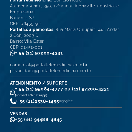
Portal Telemedicina
: Edifício iTower
Alameda Xingu, 350, 17º andar. Alphaville Industrial e
Empresarial
Barueri - SP
CEP: 06455-911
Portal Equipamentos
: Rua Maria Curupaiti, 441. Andar
2 Conj 2003 D
Bairro: Vila Ester
CEP: 02452-001
+ 55 (11) 97200-4331
comercial@portaltelemedicina.com.br
privacidade@portaltelemedicina.com.br
ATENDIMENTO / SUPORTE
+ 55 (11) 95084-4777 ou (11) 97200-4331
(somente Whatsapp)
+ 55 (11)
2538-1455
(ligações)
VENDAS
+55 (11) 94488-4845