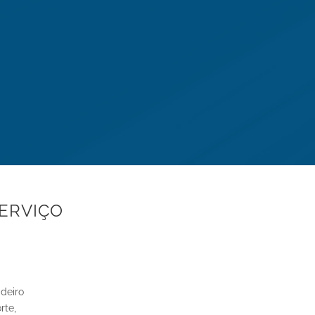
ERVIÇO
deiro
rte,