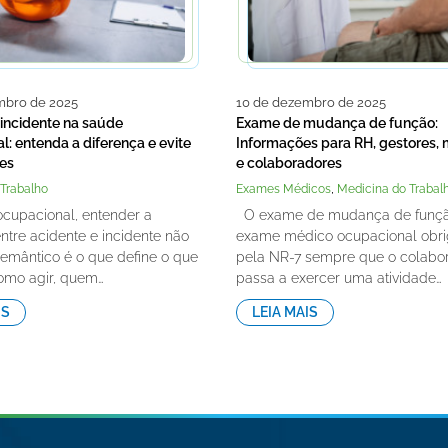
mbro de 2025
10 de dezembro de 2025
 incidente na saúde
Exame de mudança de função:
: entenda a diferença e evite
Informações para RH, gestores,
ves
e colaboradores
,
Trabalho
Exames Médicos
Medicina do Trabal
cupacional, entender a
O exame de mudança de funç
ntre acidente e incidente não
exame médico ocupacional obri
semântico é o que define o que
pela NR-7 sempre que o colabo
como agir, quem…
passa a exercer uma atividade…
IS
LEIA MAIS