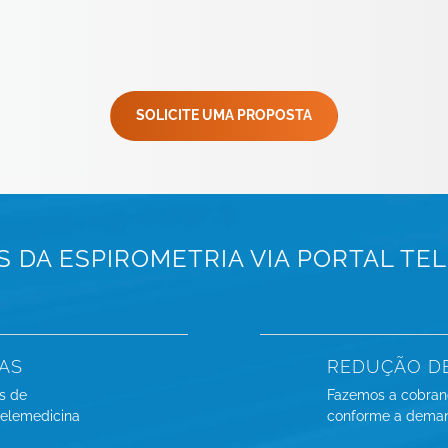
SOLICITE UMA PROPOSTA
S DA ESPIROMETRIA VIA PORTAL TE
TAS
REDUÇÃO D
s de
Fazemos a cobran
telemedicina
conforme a demand