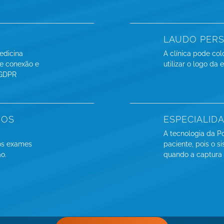
LAUDO PER
medicina
A clínica pode col
e conexão e
utilizar o logo da
 GDPR
DOS
ESPECIALID
m
A tecnologia da P
os exames
paciente, pois o si
o.
quando a captura 