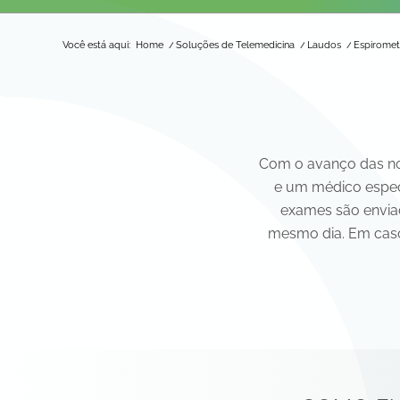
Você está aqui:
Home
/
Soluções de Telemedicina
/
Laudos
/
Espiromet
Com o avanço das nova
e um médico especi
exames são envia
mesmo dia. Em caso