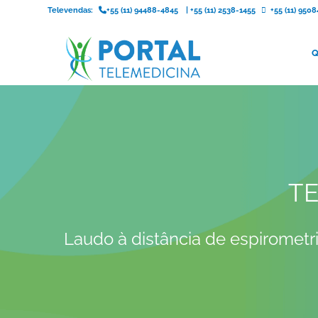
Televendas:
+55 (11) 94488-4845
|
+55 (11) 2538-1455
+55 (11) 95
Q
TE
Laudo à distância de espirometri