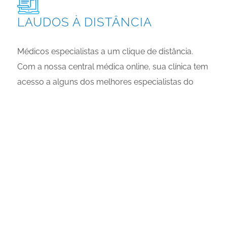
LAUDOS À DISTÂNCIA
Médicos especialistas a um clique de distância.
Com a nossa central médica online, sua clínica tem
acesso a alguns dos melhores especialistas do
Brasil, capazes de analisar exames à distância em
12 especialidades e devolver o laudo no mesmo
dia. Nossa exclusiva capacidade de integração
direta com os aparelhos médicos automatiza o
processo de envio, sem necessidade de digitação.
É uma solução que oferece rapidez e melhor
custo-benefício na entrega de diagnósticos.
Laudamos para todo o País, reduzindo custos,
prazos e distâncias.