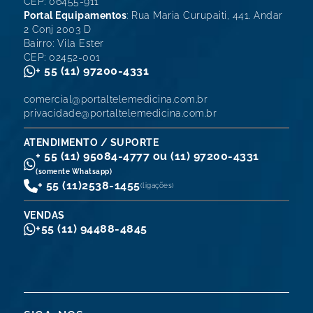
CEP: 06455-911
Portal Equipamentos
: Rua Maria Curupaiti, 441. Andar
2 Conj 2003 D
Bairro: Vila Ester
CEP: 02452-001
+ 55 (11) 97200-4331
comercial@portaltelemedicina.com.br
privacidade@portaltelemedicina.com.br
ATENDIMENTO / SUPORTE
+ 55 (11) 95084-4777 ou (11) 97200-4331
(somente Whatsapp)
+ 55 (11)
2538-1455
(ligações)
VENDAS
+55 (11) 94488-4845