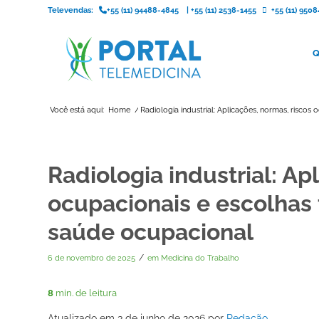
Televendas:
+55 (11) 94488-4845
|
+55 (11) 2538-1455
+55 (11) 95
Q
Você está aqui:
Home
/
Radiologia industrial: Aplicações, normas, riscos o
Radiologia industrial: Ap
ocupacionais e escolhas 
saúde ocupacional
/
6 de novembro de 2025
em
Medicina do Trabalho
8
min. de leitura
Atualizado em 3 de junho de 2026 por
Redação