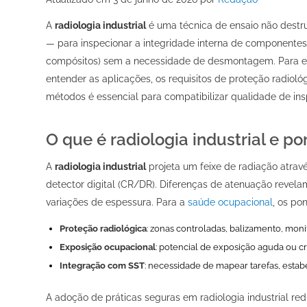
A
radiologia industrial
é uma técnica de ensaio não destrut
— para inspecionar a integridade interna de componentes i
compósitos) sem a necessidade de desmontagem. Para 
entender as aplicações, os requisitos de proteção radiológ
métodos é essencial para compatibilizar qualidade de i
O que é radiologia industrial e p
A
radiologia industrial
projeta um feixe de radiação atrav
detector digital (CR/DR). Diferenças de atenuação revelam
variações de espessura. Para a
saúde ocupacional
, os pon
Proteção radiológica
: zonas controladas, balizamento, moni
Exposição ocupacional
: potencial de exposição aguda ou cr
Integração com SST
: necessidade de mapear tarefas, estab
A adoção de práticas seguras em radiologia industrial re