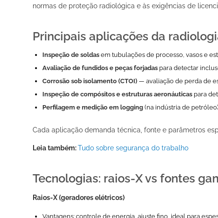
normas de proteção radiológica e às exigências de licenc
Principais aplicações da radiologi
Inspeção de soldas
em tubulações de processo, vasos e estru
Avaliação de fundidos e peças forjadas
para detectar inclu
Corrosão sob isolamento (CTOI)
— avaliação de perda de e
Inspeção de compósitos e estruturas aeronáuticas
para det
Perfilagem e medição em logging
(na indústria de petróleo
Cada aplicação demanda técnica, fonte e parâmetros espe
Leia também:
Tudo sobre segurança do trabalho
Tecnologias: raios-X vs fontes ga
Raios-X (geradores elétricos)
Vantagens: controle de energia, ajuste fino, ideal para espe