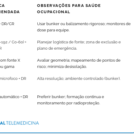
CA
OBSERVAÇÕES PARA SAÚDE
MENDADA
OCUPACIONAL
 + DR/CR
Usar bunker ou balizamento rigoroso; monitores de
dose para equipe.
-192 / Co-60) +
Planejar logística de fonte; zona de exclusão e
R
plano de emergência.
om fonte X
Avaliar geometria; mapeamento de pontos de
 ou gama
risco; minimiza desisolação.
microfoco + DR
Alta resolução; ambiente controlado (bunker).
automático + DR
Preferir bunker; formação contínua e
monitoramento por radioproteção.