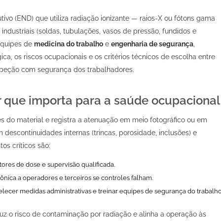
ivo (END) que utiliza radiação ionizante — raios-X ou fótons gama
ndustriais (soldas, tubulações, vasos de pressão, fundidos e
equipes de
medicina do trabalho
e
engenharia de segurança
,
ica, os riscos ocupacionais e os critérios técnicos de escolha entre
nspeção com segurança dos trabalhadores.
or que importa para a saúde ocupacional
és do material e registra a atenuação em meio fotográfico ou em
 descontinuidades internas (trincas, porosidade, inclusões) e
tos críticos são:
tores de dose e supervisão qualificada.
ônica a operadores e terceiros se controles falham.
elecer medidas administrativas e treinar equipes de segurança do trabalho
duz o risco de contaminação por radiação e alinha a operação às