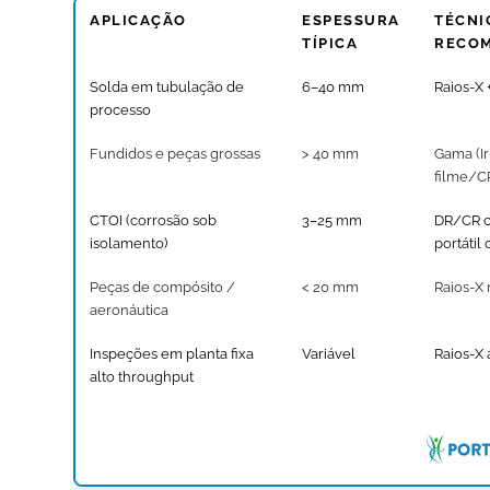
APLICAÇÃO
ESPESSURA
TÉCNI
TÍPICA
RECO
Solda em tubulação de
6–40 mm
Raios-X
processo
Fundidos e peças grossas
> 40 mm
Gama (Ir
filme/C
CTOI (corrosão sob
3–25 mm
DR/CR c
isolamento)
portátil
Peças de compósito /
< 20 mm
Raios-X 
aeronáutica
Inspeções em planta fixa
Variável
Raios-X 
alto throughput