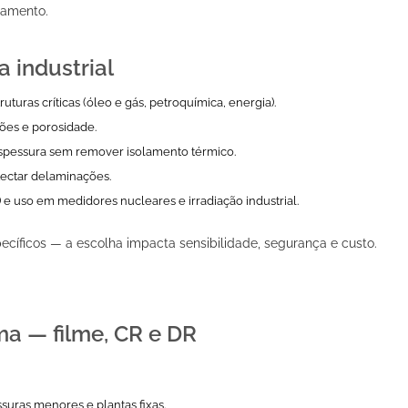
iamento.
a industrial
turas críticas (óleo e gás, petroquímica, energia).
sões e porosidade.
spessura sem remover isolamento térmico.
ectar delaminações.
) e uso em medidores nucleares e irradiação industrial.
cíficos — a escolha impacta sensibilidade, segurança e custo.
ma — filme, CR e DR
ssuras menores e plantas fixas.