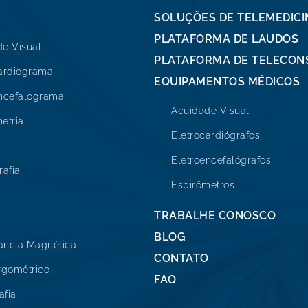
SOLUÇÕES DE TELEMEDICI
PLATAFORMA DE LAUDOS
e Visual
PLATAFORMA DE TELECON
cardiograma
EQUIPAMENTOS MÉDICOS
encefalograma
Acuidade Visual
etria
Eletrocardiógrafos
Eletroencefalógrafos
afia
Espirômetros
TRABALHE CONOSCO
BLOG
ância Magnética
CONTATO
rgométrico
FAQ
afia