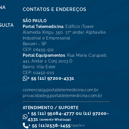
NA
CONTATOS E ENDEREÇOS
SÃO PAULO
SULTA
Portal Telemedicina
: Edifício iTower
Alameda Xingu, 350, 17º andar. Alphaville
Industrial e Empresarial
Barueri - SP
CEP: 06455-911
Portal Equipamentos
: Rua Maria Curupaiti,
441. Andar 2 Conj 2003 D
Bairro: Vila Ester
CEP: 02452-001
+ 55 (11) 97200-4331
comercial@portaltelemedicina.com.br
privacidade@portaltelemedicina.com.br
ATENDIMENTO / SUPORTE
+ 55 (11) 95084-4777 ou (11) 97200-
4331
(somente Whatsapp)
+ 55 (11)
2538-1455
(ligações)