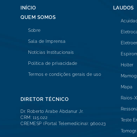
INÍCIO
LAUDOS
QUEM SOMOS
Acuidad
Sobre
Eletro
Sala de Imprensa
Eletro
Notícias Institucionais
Espirom
Política de privacidade
Holter
Termos e condições gerais de uso
Mamogr
Mapa
Raios-X
DIRETOR TÉCNICO
Resson
Dr. Roberto Arabe Abdanur Jr.
CRM: 115.022
Teste E
CREMESP (Portal Telemedicina): 960023
Tomogr