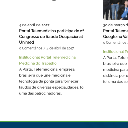
30 de março d
4 de abril de 2017
Portal Telem
Portal Telemedicina participa do 2º
Google no Val
Congresso de Saúde Ocupacional
Unimed
0 Comentários
0 Comentários
/
4 de abril de 2017
Institucional 
Institucional Portal Telemedicina
,
A Portal Tele
Medicina do Trabalho
brasileira que
A Portal Telemedicina, empresa
medicina para
brasileira que une medicina e
distância por 
tecnologia de ponta para fornecer
foi uma das se
laudos de diversas especialidades, foi
uma das patrocinadoras…