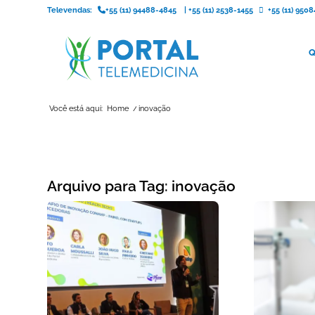
Televendas:
+55 (11) 94488-4845
|
+55 (11) 2538-1455
+55 (11) 95
Q
Você está aqui:
Home
/
inovação
Arquivo para Tag:
inovação