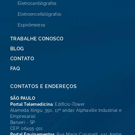
Eletrocardiógrafos
Eletroencefalógrafos
Espirômetros
TRABALHE CONOSCO
BLOG
CONTATO
FAQ
CONTATOS E ENDEREÇOS
SÃO PAULO
Portal Telemedicina
: Edifício iTower
Alameda Xingu, 350, 17º andar. Alphaville Industrial e
Empresarial
Barueri - SP
CEP: 06455-911
Portal Equipamentos
: Rua Maria Curupaiti, 441. Andar