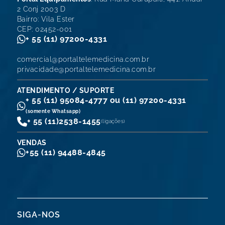
2 Conj 2003 D
Bairro: Vila Ester
CEP: 02452-001
+ 55 (11) 97200-4331
comercial@portaltelemedicina.com.br
privacidade@portaltelemedicina.com.br
ATENDIMENTO / SUPORTE
+ 55 (11) 95084-4777 ou (11) 97200-4331
(somente Whatsapp)
+ 55 (11)
2538-1455
(ligações)
VENDAS
+55 (11) 94488-4845
SIGA-NOS