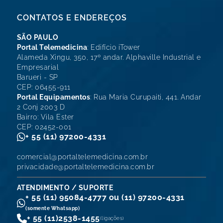
CONTATOS E ENDEREÇOS
SÃO PAULO
Portal Telemedicina
: Edifício iTower
Alameda Xingu, 350, 17º andar. Alphaville Industrial e
Empresarial
Barueri - SP
CEP: 06455-911
Portal Equipamentos
: Rua Maria Curupaiti, 441. Andar
2 Conj 2003 D
Bairro: Vila Ester
CEP: 02452-001
+ 55 (11) 97200-4331
comercial@portaltelemedicina.com.br
privacidade@portaltelemedicina.com.br
ATENDIMENTO / SUPORTE
+ 55 (11) 95084-4777 ou (11) 97200-4331
(somente Whatsapp)
+ 55 (11)
2538-1455
(ligações)