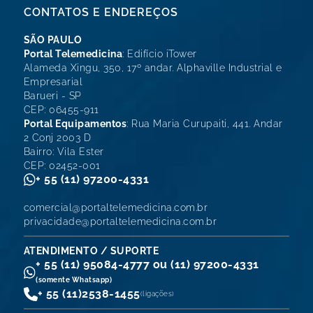
CONTATOS E ENDEREÇOS
SÃO PAULO
Portal Telemedicina
: Edifício iTower
Alameda Xingu, 350, 17º andar. Alphaville Industrial e
Empresarial
Barueri - SP
CEP: 06455-911
Portal Equipamentos
: Rua Maria Curupaiti, 441. Andar
2 Conj 2003 D
Bairro: Vila Ester
CEP: 02452-001
+ 55 (11) 97200-4331
comercial@portaltelemedicina.com.br
privacidade@portaltelemedicina.com.br
ATENDIMENTO / SUPORTE
+ 55 (11) 95084-4777 ou (11) 97200-4331
(somente Whatsapp)
+ 55 (11)
2538-1455
(ligações)