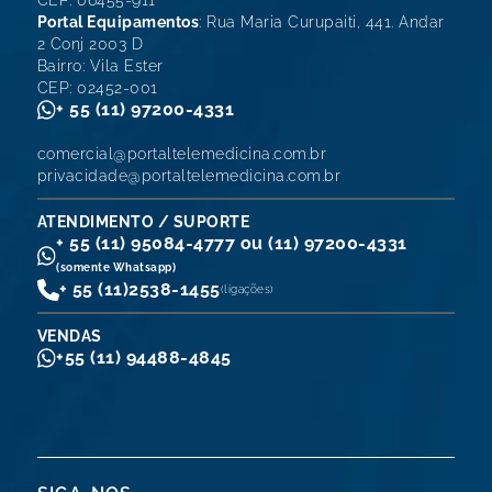
CEP: 06455-911
Portal Equipamentos
: Rua Maria Curupaiti, 441. Andar
2 Conj 2003 D
Bairro: Vila Ester
CEP: 02452-001
+ 55 (11) 97200-4331
comercial@portaltelemedicina.com.br
privacidade@portaltelemedicina.com.br
ATENDIMENTO / SUPORTE
+ 55 (11) 95084-4777 ou (11) 97200-4331
(somente Whatsapp)
+ 55 (11)
2538-1455
(ligações)
VENDAS
+55 (11) 94488-4845