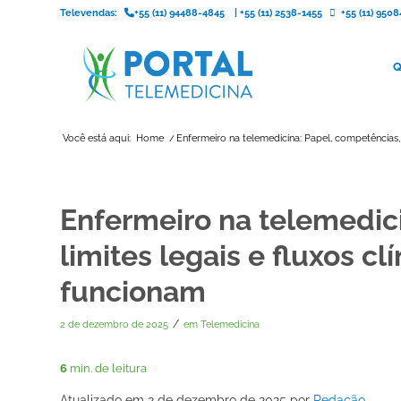
Televendas:
+55 (11) 94488-4845
|
+55 (11) 2538-1455
+55 (11) 95
Q
Você está aqui:
Home
/
Enfermeiro na telemedicina: Papel, competências, li
Enfermeiro na telemedic
limites legais e fluxos c
funcionam
/
2 de dezembro de 2025
em
Telemedicina
6
min. de leitura
Atualizado em 2 de dezembro de 2025 por
Redação