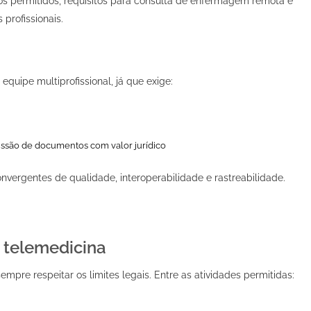
tos permitidos, requisitos para consulta de enfermagem remota e
profissionais.
quipe multiprofissional, já que exige:
emissão de documentos com valor jurídico
vergentes de qualidade, interoperabilidade e rastreabilidade.
 telemedicina
empre respeitar os limites legais. Entre as atividades permitidas: