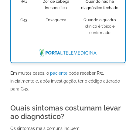
R51
Dor de cabeça
Quando não há
inespecífica
diagnóstico fechado
G43
Enxaqueca
Quando o quadro
clínico é típico e
confirmado
Em muitos casos, o
paciente
pode receber R51
inicialmente e, após investigação, ter o código alterado
para G43.
Quais sintomas costumam levar
ao diagnóstico?
Os sintomas mais comuns incluem: