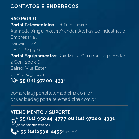
CONTATOS E ENDEREÇOS
SÃO PAULO
Portal Telemedicina
: Edifício iTower
Alameda Xingu, 350, 17º andar. Alphaville Industrial e
Empresarial
Barueri - SP
CEP: 06455-911
Portal Equipamentos
: Rua Maria Curupaiti, 441. Andar
2 Conj 2003 D
Bairro: Vila Ester
CEP: 02452-001
+ 55 (11) 97200-4331
comercial@portaltelemedicina.com.br
privacidade@portaltelemedicina.com.br
ATENDIMENTO / SUPORTE
+ 55 (11) 95084-4777 ou (11) 97200-4331
(somente Whatsapp)
+ 55 (11)
2538-1455
(ligações)