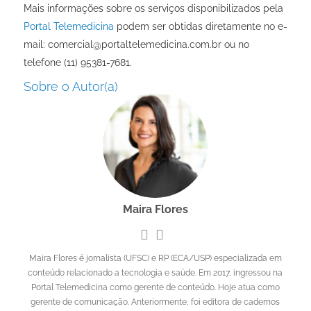
Mais informações sobre os serviços disponibilizados pela
Portal Telemedicina
podem ser obtidas diretamente no e-
mail: comercial@portaltelemedicina.com.br ou no
telefone (11) 95381-7681.
Sobre o Autor(a)
Maira Flores
Maira Flores é jornalista (UFSC) e RP (ECA/USP) especializada em
conteúdo relacionado a tecnologia e saúde. Em 2017, ingressou na
Portal Telemedicina como gerente de conteúdo. Hoje atua como
gerente de comunicação. Anteriormente, foi editora de cadernos