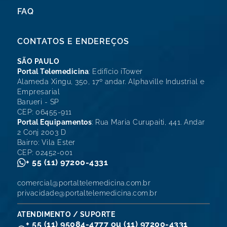
FAQ
CONTATOS E ENDEREÇOS
SÃO PAULO
Portal Telemedicina
: Edifício iTower
Alameda Xingu, 350, 17º andar. Alphaville Industrial e
Empresarial
Barueri - SP
CEP: 06455-911
Portal Equipamentos
: Rua Maria Curupaiti, 441. Andar
2 Conj 2003 D
Bairro: Vila Ester
CEP: 02452-001
+ 55 (11) 97200-4331
comercial@portaltelemedicina.com.br
privacidade@portaltelemedicina.com.br
ATENDIMENTO / SUPORTE
+ 55 (11) 95084-4777 ou (11) 97200-4331