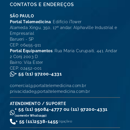
CONTATOS E ENDEREÇOS
SÃO PAULO
Portal Telemedicina
: Edifício iTower
Alameda Xingu, 350, 17º andar. Alphaville Industrial e
Empresarial
Barueri - SP
CEP: 06455-911
Portal Equipamentos
: Rua Maria Curupaiti, 441. Andar
2 Conj 2003 D
Bairro: Vila Ester
CEP: 02452-001
+ 55 (11) 97200-4331
comercial@portaltelemedicina.com.br
privacidade@portaltelemedicina.com.br
ATENDIMENTO / SUPORTE
+ 55 (11) 95084-4777 ou (11) 97200-4331
(somente Whatsapp)
+ 55 (11)
2538-1455
(ligações)