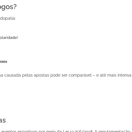
ogos?
dopatia:
olaridade)
osos
a causada pelas apostas pode ser comparável – e até mais intensa
as
eventos esportivos por meio da Lei 13.756/2018. A regulamentação