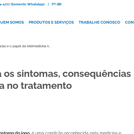
084-4777 (Somente WhatsApp)
|
PT-BR
UEM SOMOS
PRODUTOS E SERVIÇOS
TRABALHE CONOSCO
CON
as e o papel da telemedicina n...
a os sintomas, consequências
na no tratamento
nstorno do jogo
, é uma condição reconhecida pela medicina e