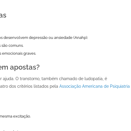
as
os desenvolvem depressão ou ansiedade (Anahp).
os são comuns.
es emocionais graves.
 em apostas?
r ajuda. O transtorno, também chamado de ludopatia, é
ro dos critérios listados pela
Associação Americana de Psiquiatria
 mesma excitação.