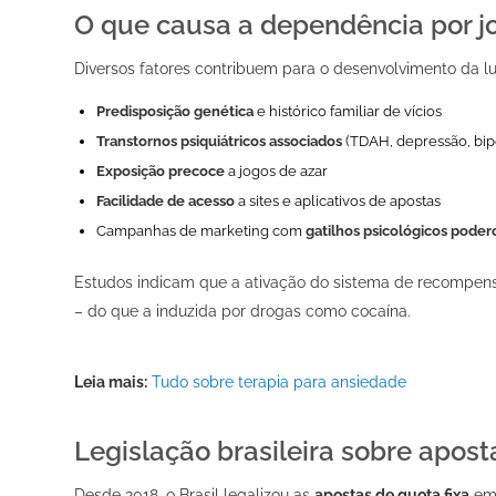
O que causa a dependência por j
Diversos fatores contribuem para o desenvolvimento da lu
Predisposição genética
e histórico familiar de vícios
Transtornos psiquiátricos associados
(TDAH, depressão, bip
Exposição precoce
a jogos de azar
Facilidade de acesso
a sites e aplicativos de apostas
Campanhas de marketing com
gatilhos psicológicos poder
Estudos indicam que a ativação do sistema de recompens
– do que a induzida por drogas como cocaína.
Leia mais:
Tudo sobre terapia para ansiedade
Legislação brasileira sobre apost
Desde 2018, o Brasil legalizou as
apostas de quota fixa
em 