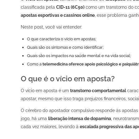
classificada pela
CID-11
(6C50)
como um transtorno do co
apostas esportivas e cassinos online
, esse problema ganh
Neste post, você vai entender:
O que caracteriza o vício em apostas;
Quais são os sintomas e como identificar;
Quais são os impactos na saúde mental e na vida social;
Como a
telemedicina oferece apoio psicológico e psiquiát
O que é o vício em aposta?
O vício em aposta é um
transtorno comportamental
caract
apostar, mesmo que isso traga prejuízos financeiros, socia
O cérebro do apostador compulsivo responde às apostas c
jogo, há uma
liberação intensa de dopamina
, neurotransm
cada vez maiores, levando à
escalada progressiva das ap