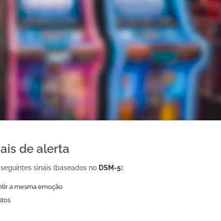
ais de alerta
 seguintes sinais (baseados no
DSM-5
):
entir a mesma emoção
stos