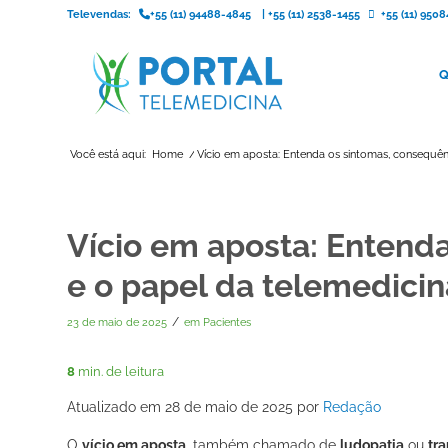
Televendas:
+55 (11) 94488-4845
|
+55 (11) 2538-1455
+55 (11) 95
Q
Você está aqui:
Home
/
Vício em aposta: Entenda os sintomas, consequênci
Vício em aposta: Entend
e o papel da telemedici
/
23 de maio de 2025
em
Pacientes
8
min. de leitura
Atualizado em 28 de maio de 2025 por
Redação
O
vício em aposta
, também chamado de
ludopatia
ou
tra