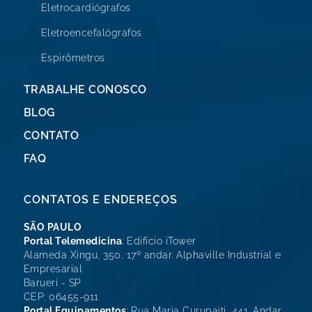
Eletrocardiógrafos
Eletroencefalógrafos
Espirômetros
TRABALHE CONOSCO
BLOG
CONTATO
FAQ
CONTATOS E ENDEREÇOS
SÃO PAULO
Portal Telemedicina
: Edifício iTower
Alameda Xingu, 350, 17º andar. Alphaville Industrial e
Empresarial
Barueri - SP
CEP: 06455-911
Portal Equipamentos
: Rua Maria Curupaiti, 441. Andar