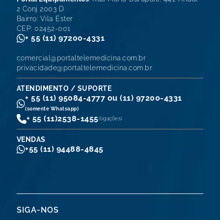
2 Conj 2003 D
Bairro: Vila Ester
CEP: 02452-001
+ 55 (11) 97200-4331
comercial@portaltelemedicina.com.br
privacidade@portaltelemedicina.com.br
ATENDIMENTO / SUPORTE
+ 55 (11) 95084-4777 ou (11) 97200-4331
(somente Whatsapp)
+ 55 (11)
2538-1455
(ligações)
VENDAS
+55 (11) 94488-4845
SIGA-NOS