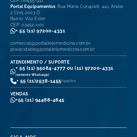
CEP: 06455-911
Portal Equipamentos
: Rua Maria Curupaiti, 441. Andar
2 Conj 2003 D
Bairro: Vila Ester
CEP: 02452-001
+ 55 (11) 97200-4331
comercial@portaltelemedicina.com.br
privacidade@portaltelemedicina.com.br
ATENDIMENTO / SUPORTE
+ 55 (11) 95084-4777 ou (11) 97200-4331
(somente Whatsapp)
+ 55 (11)
2538-1455
(ligações)
VENDAS
+55 (11) 94488-4845