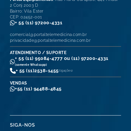
2 Conj 2003 D
Bairro: Vila Ester
CEP: 02452-001
+ 55 (11) 97200-4331
comercial@portaltelemedicina.com.br
privacidade@portaltelemedicina.com.br
ATENDIMENTO / SUPORTE
+ 55 (11) 95084-4777 ou (11) 97200-4331
(somente Whatsapp)
+ 55 (11)
2538-1455
(ligações)
VENDAS
+55 (11) 94488-4845
SIGA-NOS