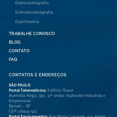
Eletrocardiógrafos
Eletroencefalógrafos
Espirômetros
TRABALHE CONOSCO
BLOG
CONTATO
FAQ
CONTATOS E ENDEREÇOS
SÃO PAULO
Portal Telemedicina
: Edifício iTower
Alameda Xingu, 350, 17º andar. Alphaville Industrial e
Empresarial
Barueri - SP
CEP: 06455-911
Portal Equipamentos
: Rua Maria Curupaiti, 441. Andar