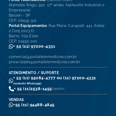
Alameda Xingu, 350, 17º andar. Alphaville Industrial e
Empresarial
Barueri - SP
CEP: 06455-911
Portal Equipamentos
: Rua Maria Curupaiti, 441. Andar
2 Conj 2003 D
Bairro: Vila Ester
CEP: 02452-001
+ 55 (11) 97200-4331
comercial@portaltelemedicina.com.br
privacidade@portaltelemedicina.com.br
ATENDIMENTO / SUPORTE
+ 55 (11) 95084-4777 ou (11) 97200-4331
(somente Whatsapp)
+ 55 (11)
2538-1455
(ligações)
VENDAS
+55 (11) 94488-4845