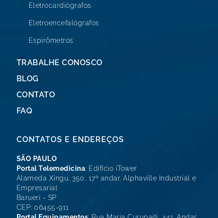
Eletrocardiógrafos
Eletroencefalógrafos
Espirômetros
TRABALHE CONOSCO
BLOG
CONTATO
FAQ
CONTATOS E ENDEREÇOS
SÃO PAULO
Portal Telemedicina
: Edifício iTower
Alameda Xingu, 350, 17º andar. Alphaville Industrial e
Empresarial
Barueri - SP
CEP: 06455-911
Portal Equipamentos
: Rua Maria Curupaiti, 441. Andar