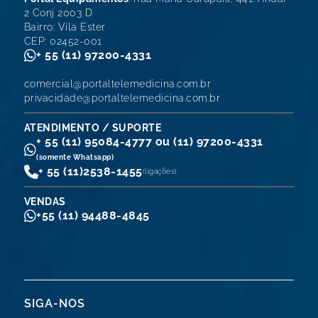
2 Conj 2003 D
Bairro: Vila Ester
CEP: 02452-001
+ 55 (11) 97200-4331
comercial@portaltelemedicina.com.br
privacidade@portaltelemedicina.com.br
ATENDIMENTO / SUPORTE
+ 55 (11) 95084-4777 ou (11) 97200-4331
(somente Whatsapp)
+ 55 (11)
2538-1455
(ligações)
VENDAS
+55 (11) 94488-4845
SIGA-NOS