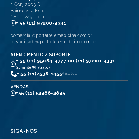
2 Conj 2003 D
Bairro: Vila Ester
CEP: 02452-001
+ 55 (11) 97200-4331
comercial@portaltelemedicina.com.br
privacidade@portaltelemedicina.com.br
ATENDIMENTO / SUPORTE
+ 55 (11) 95084-4777 ou (11) 97200-4331
(somente Whatsapp)
+ 55 (11)
2538-1455
(ligações)
VENDAS
+55 (11) 94488-4845
SIGA-NOS