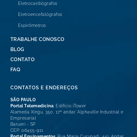
Eletrocardiógrafos
Eletroencefalógrafos
Espirômetros
TRABALHE CONOSCO
BLOG
CONTATO
FAQ
CONTATOS E ENDEREÇOS
SÃO PAULO
Portal Telemedicina
: Edifício iTower
Alameda Xingu, 350, 17º andar. Alphaville Industrial e
Empresarial
Barueri - SP
CEP: 06455-911
Portal Equipamentos
: Rua Maria Curupaiti, 441. Andar