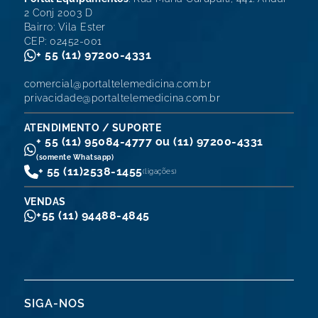
2 Conj 2003 D
Bairro: Vila Ester
CEP: 02452-001
+ 55 (11) 97200-4331
comercial@portaltelemedicina.com.br
privacidade@portaltelemedicina.com.br
ATENDIMENTO / SUPORTE
+ 55 (11) 95084-4777 ou (11) 97200-4331
(somente Whatsapp)
+ 55 (11)
2538-1455
(ligações)
VENDAS
+55 (11) 94488-4845
SIGA-NOS