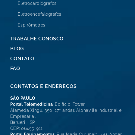
Eletrocardiógrafos
Eletroencefalógrafos
Espirômetros
TRABALHE CONOSCO
BLOG
CONTATO
FAQ
CONTATOS E ENDEREÇOS
SÃO PAULO
Portal Telemedicina
: Edifício iTower
Alameda Xingu, 350, 17º andar. Alphaville Industrial e
Empresarial
Barueri - SP
CEP: 06455-911
Portal Equipamentos
: Rua Maria Curupaiti, 441. Andar