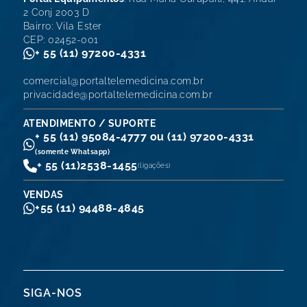
2 Conj 2003 D
Bairro: Vila Ester
CEP: 02452-001
+ 55 (11) 97200-4331
comercial@portaltelemedicina.com.br
privacidade@portaltelemedicina.com.br
ATENDIMENTO / SUPORTE
+ 55 (11) 95084-4777 ou (11) 97200-4331
(somente Whatsapp)
+ 55 (11)
2538-1455
(ligações)
VENDAS
+55 (11) 94488-4845
SIGA-NOS