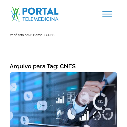
Você está aqui:
Home
/
CNES
Arquivo para Tag:
CNES