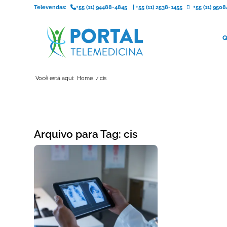
Televendas:
+55 (11) 94488-4845
|
+55 (11) 2538-1455
+55 (11) 95
Q
Você está aqui:
Home
/
cis
Arquivo para Tag:
cis