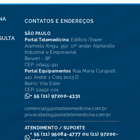
NA
CONTATOS E ENDEREÇOS
SÃO PAULO
SULTA
Portal Telemedicina
: Edifício iTower
Alameda Xingu, 350, 17º andar. Alphaville
Industrial e Empresarial
Barueri - SP
CEP: 06455-911
Portal Equipamentos
: Rua Maria Curupaiti,
441. Andar 2 Conj 2003 D
Bairro: Vila Ester
CEP: 02452-001
+ 55 (11) 97200-4331
comercial@portaltelemedicina.com.br
privacidade@portaltelemedicina.com.br
ATENDIMENTO / SUPORTE
+ 55 (11) 95084-4777 ou (11) 97200-