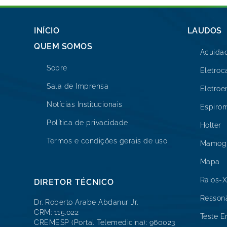
INÍCIO
LAUDOS
QUEM SOMOS
Acuidad
Sobre
Eletro
Sala de Imprensa
Eletro
Notícias Institucionais
Espirom
Política de privacidade
Holter
Termos e condições gerais de uso
Mamogr
Mapa
Raios-X
DIRETOR TÉCNICO
Resson
Dr. Roberto Arabe Abdanur Jr.
CRM: 115.022
Teste E
CREMESP (Portal Telemedicina): 960023