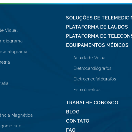
SOLUÇÕES DE TELEMEDICI
PLATAFORMA DE LAUDOS
e Visual
PLATAFORMA DE TELECON
cardiograma
EQUIPAMENTOS MÉDICOS
encefalograma
Acuidade Visual
etria
Eletrocardiógrafos
Eletroencefalógrafos
afia
Espirômetros
TRABALHE CONOSCO
BLOG
ância Magnética
CONTATO
rgométrico
FAQ