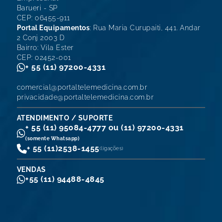
Barueri - SP
CEP: 06455-911
Portal Equipamentos
: Rua Maria Curupaiti, 441. Andar
2 Conj 2003 D
Bairro: Vila Ester
CEP: 02452-001
+ 55 (11) 97200-4331
comercial@portaltelemedicina.com.br
privacidade@portaltelemedicina.com.br
ATENDIMENTO / SUPORTE
+ 55 (11) 95084-4777 ou (11) 97200-4331
(somente Whatsapp)
+ 55 (11)
2538-1455
(ligações)
VENDAS
+55 (11) 94488-4845