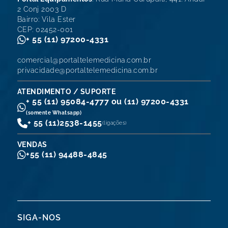
2 Conj 2003 D
Bairro: Vila Ester
CEP: 02452-001
+ 55 (11) 97200-4331
comercial@portaltelemedicina.com.br
privacidade@portaltelemedicina.com.br
ATENDIMENTO / SUPORTE
+ 55 (11) 95084-4777 ou (11) 97200-4331
(somente Whatsapp)
+ 55 (11)
2538-1455
(ligações)
VENDAS
+55 (11) 94488-4845
SIGA-NOS