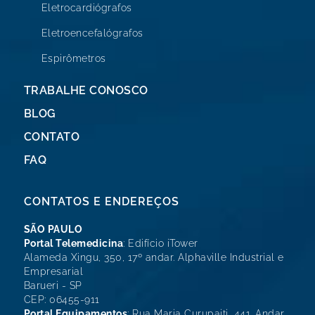
Eletrocardiógrafos
Eletroencefalógrafos
Espirômetros
TRABALHE CONOSCO
BLOG
CONTATO
FAQ
CONTATOS E ENDEREÇOS
SÃO PAULO
Portal Telemedicina
: Edifício iTower
Alameda Xingu, 350, 17º andar. Alphaville Industrial e
Empresarial
Barueri - SP
CEP: 06455-911
Portal Equipamentos
: Rua Maria Curupaiti, 441. Andar