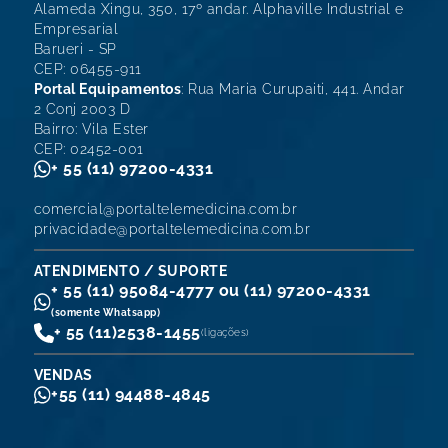
Alameda Xingu, 350, 17º andar. Alphaville Industrial e
Empresarial
Barueri - SP
CEP: 06455-911
Portal Equipamentos
: Rua Maria Curupaiti, 441. Andar
2 Conj 2003 D
Bairro: Vila Ester
CEP: 02452-001
+ 55 (11) 97200-4331
comercial@portaltelemedicina.com.br
privacidade@portaltelemedicina.com.br
ATENDIMENTO / SUPORTE
+ 55 (11) 95084-4777 ou (11) 97200-4331
(somente Whatsapp)
+ 55 (11)
2538-1455
(ligações)
VENDAS
+55 (11) 94488-4845