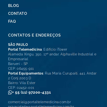
BLOG
CONTATO
FAQ
CONTATOS E ENDEREÇOS
SÃO PAULO
Portal Telemedicina
: Edifício iTower
Alameda Xingu, 350, 17º andar. Alphaville Industrial e
Empresarial
Barueri - SP
CEP: 06455-911
Portal Equipamentos
: Rua Maria Curupaiti, 441. Andar
2 Conj 2003 D
Bairro: Vila Ester
CEP: 02452-001
+ 55 (11) 97200-4331
comercial@portaltelemedicina.com.br
privacidade@portaltelemedicina.com.br