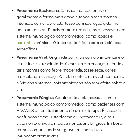
Pneumonia Bacteriana
: Causada por bactérias, é
geralmente a forma mais grave e tende a ter sintomas
intensos, como febre alta, tosse com secreção e dor no
peito ao respirar. É mais comum em adultos e pessoas com
sistema imunológico comprometido, como idosos e
pacientes
crônicos. O tratamento é feito com antibióticos
específicos.
Pneumonia Viral
: Originada por vírus como o influenza e o
vírus sincicial respiratório, é comum em crianças e tende a
ter sintomas como febre moderada, tosse seca, dores
musculares e cansaço. O tratamento é mais voltado para o
alívio dos sintomas, pois antibióticos não têm efeito sobre o
vírus.
Pneumonia Fúngica
: Geralmente afeta pessoas com o
sistema imunológico comprometido, como pacientes com
HIV/AIDS ou em tratamento de quimioterapia. É causada
por fungos como
Histoplasma
e
Cryptococcus
, e seu
tratamento envolve medicamentos antifúngicos. Embora
menos comum, pode ser grave em indivíduos
imunocomprometidos.