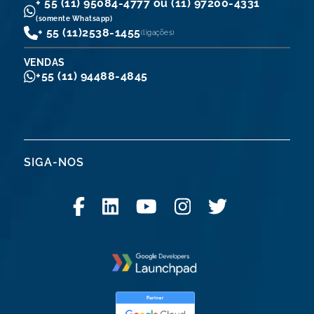
+ 55 (11) 95084-4777 ou (11) 97200-4331
(somente Whatsapp)
+ 55 (11)
2538-1455
(ligações)
VENDAS
+55 (11) 94488-4845
SIGA-NOS