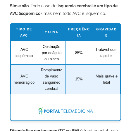
Sim e não.
Todo caso de
isquemia cerebral é um tipo de
AVC (isquêmico)
, mas nem todo AVC é isquêmico.
TIPO DE
FREQUÊNC
GRAVIDAD
CAUSA
AVC
IA
E
Obstrução
AVC
Tratável com
por coágulo
85%
isquêmico
rapidez
ou placa
Rompimento
AVC
de vaso
Mais grave e
15%
hemorrágico
sanguíneo
letal
cerebral
Diagnóstico por imagem (TC ou RM)
é fundamental para