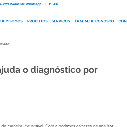
084-4777 (Somente WhatsApp)
|
PT-BR
UEM SOMOS
PRODUTOS E SERVIÇOS
TRABALHE CONOSCO
CON
r imagem
ajuda o diagnóstico por
gia de maneira irreversível. Com algoritmos capazes de analisar