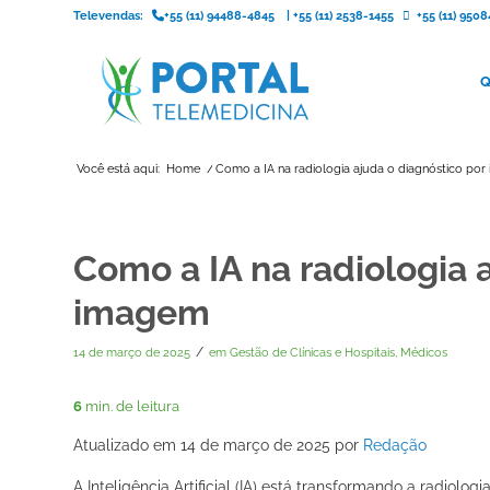
Televendas:
+55 (11) 94488-4845
|
+55 (11) 2538-1455
+55 (11) 95
Q
Você está aqui:
Home
/
Como a IA na radiologia ajuda o diagnóstico po
Como a IA na radiologia 
imagem
/
14 de março de 2025
em
Gestão de Clínicas e Hospitais
,
Médicos
6
min. de leitura
Atualizado em 14 de março de 2025 por
Redação
A Inteligência Artificial (IA) está transformando a radiolo