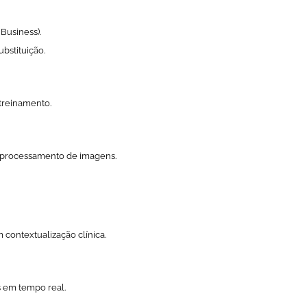
 Business
).
ubstituição.
 treinamento.
 processamento de imagens.
ontextualização clínica.
s em tempo real.