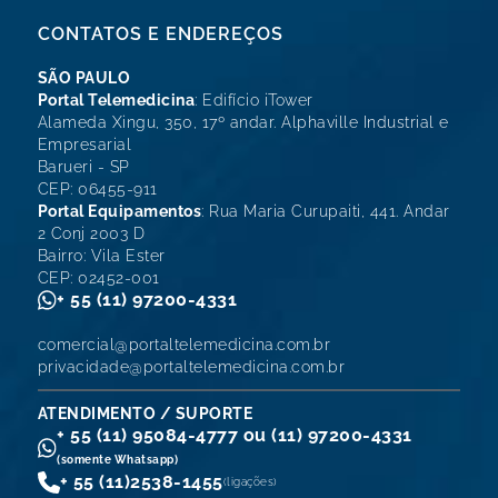
CONTATOS E ENDEREÇOS
SÃO PAULO
Portal Telemedicina
: Edifício iTower
Alameda Xingu, 350, 17º andar. Alphaville Industrial e
Empresarial
Barueri - SP
CEP: 06455-911
Portal Equipamentos
: Rua Maria Curupaiti, 441. Andar
2 Conj 2003 D
Bairro: Vila Ester
CEP: 02452-001
+ 55 (11) 97200-4331
comercial@portaltelemedicina.com.br
privacidade@portaltelemedicina.com.br
ATENDIMENTO / SUPORTE
+ 55 (11) 95084-4777 ou (11) 97200-4331
(somente Whatsapp)
+ 55 (11)
2538-1455
(ligações)