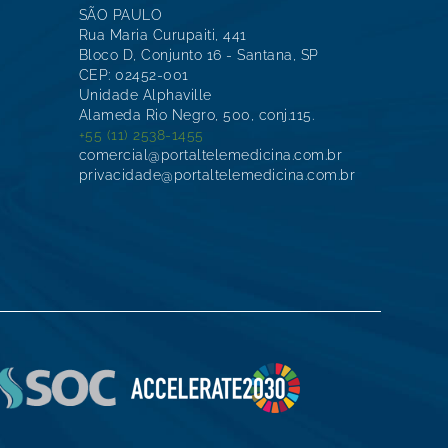
SÃO PAULO
Rua Maria Curupaiti, 441
Bloco D, Conjunto 16 - Santana, SP
CEP: 02452-001
Unidade Alphaville
Alameda Rio Negro, 500, conj.115.
+55 (11) 2538-1455
comercial@portaltelemedicina.com.br
privacidade@portaltelemedicina.com.br